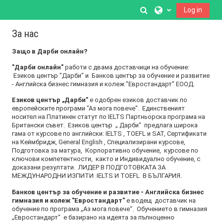
Прескочи на основното съдържание
Превключване пр
Log in
За нас
Защо в Дарби онлайн?
"Дарби онлайн"
работи с двама доставчици на обучение:
Езиков център "Дарби" и Банков център за обучение и развитие
- Английска бизнес гимназия и колеж "Евростандарт" ЕООД.
Езиков център „Дарби”
е одобрен езиков доставчик по
европейските програми "Аз мога повече". Единственият
носител на Платинен статут по IELTS Партньорска програма на
Британски съвет.
Езиков център „ Дарби“ предлага широка
гама от курсове по английски: IELTS , TOEFL и SAT, Сертификати
на Кеймбридж, General English , Специализирани курсове,
Подготовка за матура, Корпоративно обучение, курсове по
ключови компетентности, както и Индивидуално обучение, с
доказани резултати. ЛИДЕР В ПОДГОТОВКАТА ЗА
МЕЖДУНАРОДНИ ИЗПИТИ IELTS И TOEFL В БЪЛГАРИЯ.
Банков център за обучение и развитие - Английска бизнес
гимназия и колеж "Евростандарт"
е водещ доставчик на
обучение по програма „Аз мога повече“. Обучението в гимназия
„Евростандарт“ е базирано на идеята за пълноценно