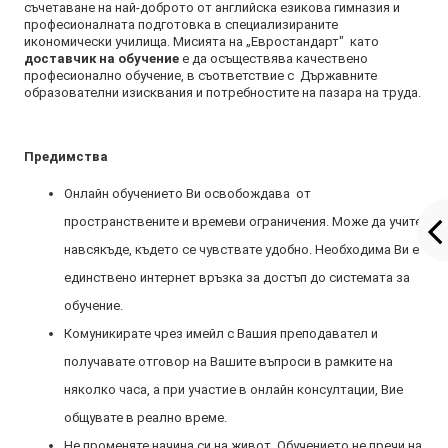
съчетаване на най-доброто от английска езикова гимназия и
професионалната подготовка в специализираните
икономически училища. Мисията на „Евростандарт" като
доставчик на обучение
е да осъществява качествено
професионално обучение, в съответствие с Държавните
образователни изисквания и потребностите на пазара на труда.
Предимства
Онлайн обучението Ви освобождава от
пространствените и времеви ограничения. Може да учите
навсякъде, където се чувствате удобно. Необходима Ви е
единствено интернет връзка за достъп до системата за
обучение.
Комуникирате чрез имейл с Вашия преподавател и
получавате отговор на Вашите въпроси в рамките на
няколко часа, а при участие в онлайн консултации, Вие
общувате в реално време.
Не променяте начина си на живот. Обучението не пречи на