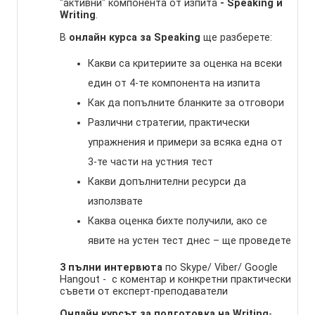
"активни" компонента от изпита
- Speaking и
Writing
.
В
онлайн курса за Speaking
ще разберете:
Какви са критериите за оценка на всеки
един от 4-те компонента на изпита
Как да попълните бланките за отговори
Различни стратегии, практически
упражнения и примери за всяка една от
3-те части на устния тест
Какви допълнителни ресурси да
използвате
Каква оценка бихте получили, ако се
явите на устен тест днес – ще проведете
3 пълни интервюта
по Skype/ Viber/ Google
Hangout - с коментар и конкретни практически
съвети от експерт-преподаватели
Онлайн курсът за подготовка на Writing
-