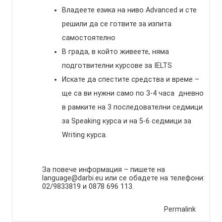
Владеете езика на ниво Advanced и сте
решили да се готвите за изпита
самостоятелно
В града, в който живеете, няма
подготвителни курсове за IELTS
Искате да спестите средства и време –
ще са ви нужни само по 3-4 часа дневно
в рамките на 3 последователни седмици
за Speaking курса и на 5-6 седмици за
Writing курса.
За повече информация – пишете на
language@darbi.eu
или се обадете на телефони:
02/9833819 и 0878 696 113.
Permalink