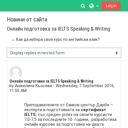
Skip to main content
Toggle search inpu
Log in
Новини от сайта
Онлайн подготовка за IELTS Speaking & Writing
← Как да избера своя курс по английски език?
Display mode
Number of replies: 0
Онлайн подготовка за IELTS Speaking & Writing
by
Анжелина Кьосева
-
Wednesday, 7 September 2016,
11:55 AM
Преподавателите от Езиков център Дарби –
експерти в подготовката за
сертификат
IELTS
, със среден успех на своите курсисти
7,0-7,5 за последните 10 години, разработиха
онлайн курсове за подготовка на двата