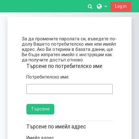
Прескочи на основното съдържание
Превключване пр
Log in
За да промените паролата си, въведете по-
долу Вашето потребителско име или имейл
адрес. Ако Ви открием в базата данни, ще
Ви бъде изпратен имейл с инструкции как
да получите достъп отново.
Търсене по потребителско име
Търсене по потребителско име
Потребителско име
Търсене по имейл адрес
Търсене по имейл адрес
Имейл адрес